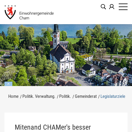
Kopfzeile
zur Startseite
Direkt zur Hauptnavigation
Direkt zum Inhalt
Direkt zur Suche
Direkt zum Stichwortverzeichnis
Inhalt
Home
Politik. Verwaltung.
Politik.
Gemeinderat
Legislaturziele
(au
Mitenand CHAMer's besser