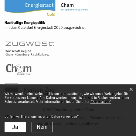
Nachhaltige Energiepolitik
mit dem Gütelabel Energiestadt GOLD ausgezeichnet
×
Webstatistik
Wir verwenden eine Webstatistik, um herauszufinden, wie wir unser Webangebot für
Sie verbessern können. Alle Daten werden anonymisiert und in Rechenzentren in der
Schweiz verarbeitet. Mehr Informationen finden Sie unter
“Datenschutz“
.
© 2019 Einwohnergemeinde Cham
Dürfen wir Ihre anonymisierten Daten verwenden?
Home
Gemeinde. Leben.
Politik. Verwaltung.
Wohnen. Infrastruktur.
Umwelt. Energie.
Bildung. Gesellschaft.
Ja
Nein