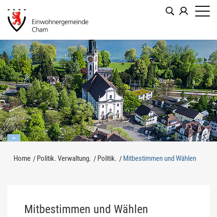
Kopfzeile
zur Startseite
Direkt zur Hauptnavigation
Direkt zum Inhalt
Direkt zur Suche
Direkt zum Stichwortverzeichnis
Inhalt
Home
Politik. Verwaltung.
Politik.
Mitbestimmen und Wählen
(ausge
Mitbestimmen und Wählen