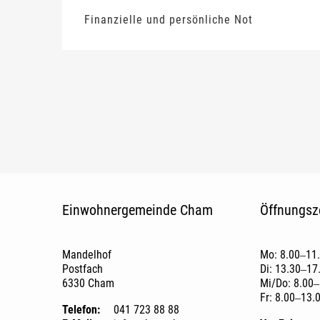
Finanzielle und persönliche Not
Fusszeile
Einwohnergemeinde Cham
Öffnungsz
Mandelhof
Mo: 8.00‒11
Postfach
Di: 13.30‒17
6330 Cham
Mi/Do: 8.00‒
Fr: 8.00‒13.
Telefon:
041 723 88 88