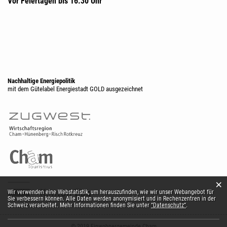
Vor Feiertagen bis 16.30 Uhr
Nachhaltige Energiepolitik
mit dem Gütelabel Energiestadt GOLD ausgezeichnet
×
Webstatistik
Wir verwenden eine Webstatistik, um herauszufinden, wie wir unser Webangebot für
Sie verbessern können. Alle Daten werden anonymisiert und in Rechenzentren in der
Schweiz verarbeitet. Mehr Informationen finden Sie unter
“Datenschutz“
.
© 2019 Einwohnergemeinde Cham