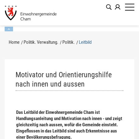
Kopfzeile
zur Startseite
Direkt zur Hauptnavigation
Direkt zum Inhalt
Direkt zur Suche
Direkt zum Stichwortverzeichnis
Inhalt
Home
Politik. Verwaltung.
Politik.
Leitbild
(ausgewählt)
Motivator und Orientierungshilfe
nach innen und aussen
Das Leitbild der Einwohnergemeinde Cham ist
Handlungsanleitung und Motivation nach innen - und zeigt
gleichzeitig nach aussen, wofür die Gemeinde einsteht.
Eingeflossen in das Leitbild sind auch Erkenntnisse aus
einer Bevölkerungsbefragung.