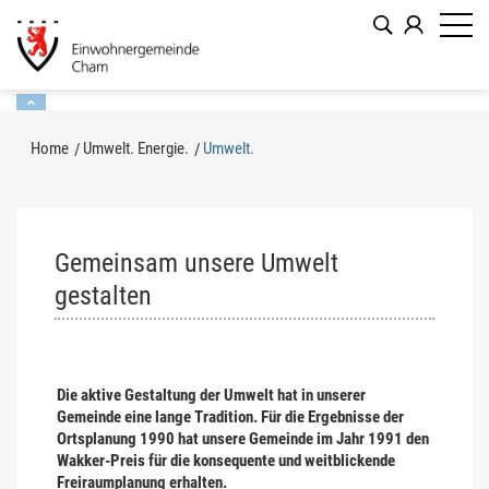
Kopfzeile
zur Startseite
Direkt zur Hauptnavigation
Direkt zum Inhalt
Direkt zur Suche
Direkt zum Stichwortverzeichnis
Inhalt
Home
Umwelt. Energie.
Umwelt.
(ausgewählt)
Gemeinsam unsere Umwelt
gestalten
Die aktive Gestaltung der Umwelt hat in unserer
Gemeinde eine lange Tradition. Für die Ergebnisse der
Ortsplanung 1990 hat unsere Gemeinde im Jahr 1991 den
Wakker-Preis für die konsequente und weitblickende
Freiraumplanung erhalten.