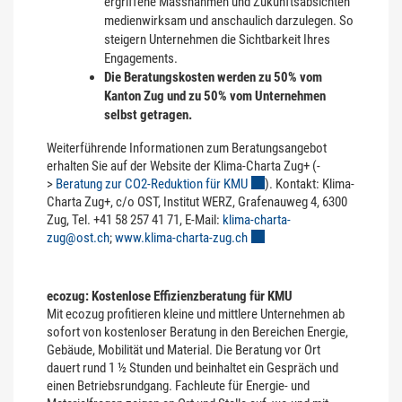
ergriffene Massnahmen und Zukunftsabsichten
medienwirksam und anschaulich darzulegen. So
steigern Unternehmen die Sichtbarkeit Ihres
Engagements.
Die Beratungskosten werden zu 50% vom
Kanton Zug und zu 50% vom Unternehmen
selbst getragen.
Weiterführende Informationen zum Beratungsangebot
erhalten Sie auf der Website der Klima-Charta Zug+ (-
>
Beratung zur CO2-Reduktion für KMU
Externer Link wird in einem n
). Kontakt: Klima-
Charta Zug+, c/o OST, Institut WERZ, Grafenauweg 4, 6300
Zug, Tel. +41 58 257 41 71, E-Mail:
klima-charta-
zug@ost.ch
;
www.klima-charta-zug.ch
Externer Link wird in einem n
ecozug: Kostenlose Effizienzberatung für KMU
Mit ecozug profitieren kleine und mittlere Unternehmen ab
sofort von kostenloser Beratung in den Bereichen Energie,
Gebäude, Mobilität und Material. Die Beratung vor Ort
dauert rund 1 ½ Stunden und beinhaltet ein Gespräch und
einen Betriebsrundgang. Fachleute für Energie- und