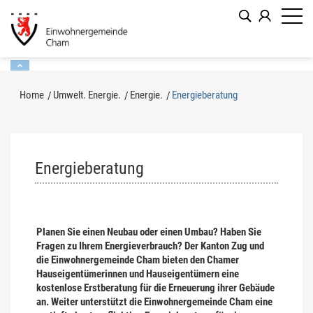
Kopfzeile
zur Startseite
Direkt zur Hauptnavigation
Direkt zum Inhalt
Direkt zur Suche
Direkt zum Stichwortverzeichnis
Inhalt
Home
Umwelt. Energie.
Energie.
Energieberatung
(ausgewählt)
Energieberatung
Planen Sie einen Neubau oder einen Umbau? Haben Sie
Fragen zu Ihrem Energieverbrauch? Der Kanton Zug und
die Einwohnergemeinde Cham bieten den Chamer
Hauseigentümerinnen und Hauseigentümern eine
kostenlose Erstberatung für die Erneuerung ihrer Gebäude
an. Weiter unterstützt die Einwohnergemeinde Cham eine