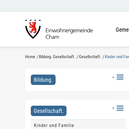
Kopfzeile
zur Startseite
Direkt zur Hauptnavigation
Direkt zum Inhalt
Direkt zur Suche
Direkt zum Stichwortverzeichnis
Gemei
Inhalt
Home
Bildung. Gesellschaft.
Gesellschaft.
Kinder und Fam
Bildung.
Gesellschaft.
Kinder und Familie
(ausgewählt)