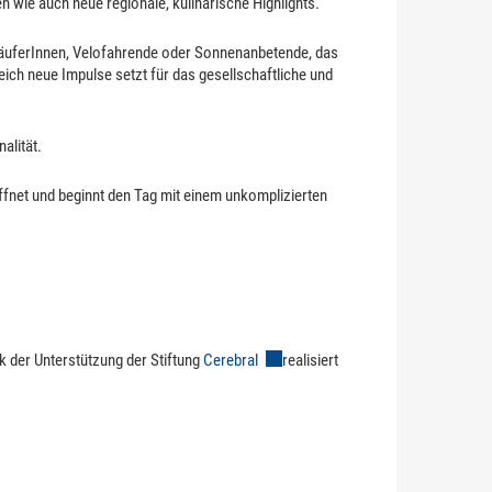
 wie auch neue regionale, kulinarische Highlights.
LäuferInnen, Velofahrende oder Sonnenanbetende, das
leich neue Impulse setzt für das gesellschaftliche und
alität.
fnet und beginnt den Tag mit einem unkomplizierten
nk der Unterstützung der Stiftung
Cerebral
Externer Link wird in einem neuen Fe
realisiert