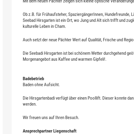
Mit dem neuen Pächter zeigen sich kleine optische Veränderungen
Ob z.B. für Frühaufsteher, SpaziergängerInnen, Hundefreunde, 
Seebad Hirsgarten ist ein Ort, wo Jung und Alt sich trifft und zug
kulturelle Leben in Cham.
Auch setzt der neue Pächter Wert auf Qualität, Frische und Region
Die Seebadi Hirsgarten ist bei schönem Wetter durchgehend geöf
Morgenangebot aus Kaffee und warmen Gipfeli!.
Badebetrieb
Baden ohne Aufsicht.
Die Hirsgartenbadi verfügt über einen Poollift. Dieser konnte da
werden.
Wir freuen uns auf Ihren Besuch.
Ansprechpartner Liegenschaft