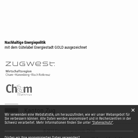
Nachhaltige Energiepolitik
mit dem Gütelabel Energiestadt GOLD ausgezeichnet
×
Webstatistik
Wir verwenden eine Webstatistik, um herauszufinden, wie wir unser Webangebot für
Sie verbessern können. Alle Daten werden anonymisiert und in Rechenzentren in der
Schweiz verarbeitet. Mehr Informationen finden Sie unter
“Datenschutz“
.
© 2019 Einwohnergemeinde Cham
Dürfen wir Ihre anonymisierten Daten verwenden?