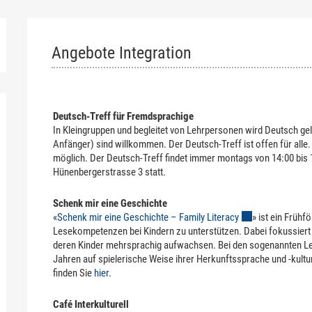
Angebote Integration
Zugehörige Objekte
Deutsch-Treff für Fremdsprachige
In Kleingruppen und begleitet von Lehrpersonen wird Deutsch ge
Anfänger) sind willkommen. Der Deutsch-Treff ist offen für alle
möglich. Der Deutsch-Treff findet immer montags von 14:00 bi
Hünenbergerstrasse 3 statt.
Schenk mir eine Geschichte
«
Schenk mir eine Geschichte – Family Literacy
Externer Link wird
» ist ein Frühf
Lesekompetenzen bei Kindern zu unterstützen. Dabei fokussiert 
deren Kinder mehrsprachig aufwachsen. Bei den sogenannten Les
Jahren auf spielerische Weise ihrer Herkunftssprache und -kul
finden Sie
hier
.
Café Interkulturell