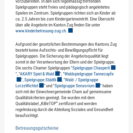
vorzubereiten. In den sich regelmässig treffenden
Spielgruppen steht freies und pädagogisch angeleitetes
Spielen im Zentrum. Spielgruppen richten sich an Kinder ab
ca. 2.5 Jahren bis zum Kindergarteneintritt. Eine Übersicht
über alle Angebote im Kanton Zug finden Sie unter
www.kinderbetreuung-zug.ch.
Externer Link wird in einem neuen Fens
Aufgrund der gesetzlichen Bestimmungen des Kantons Zug
besteht keine Aufsichts- und Bewilligungspflicht für
Spielgruppen. Die Sicherung der Angebotsqualität liegt
somit in der Verantwortung der Eltern und der Spielgruppe.
Die sechs Chamer Spielgruppen "
Spielgruppe Chasperli
Externer Link
", "
AKARY Spiel & Wald
Externer Link wird in einem neuen Fenster geö
", "
Waldspielgruppe Tannezapfe
Externer Li
",
Spielgruppe Städtli
Externer Link wird in einem neuen Fenster ge
, "
Wald- / Spielgruppe
LorzeWichtel
Externer Link wird in einem neuen Fenster geöffnet.
" und "
Spielgruppe Sensorium
Externer Link wird in 
" haben
sich mit der Einwohnergemeinde Cham auf gemeinsame
Qualitätskriterien geeinigt. Sie wurden mit dem
Qualitätslabel „KiBeTOP“ zertifiziert und werden
regelmässig durch die Abteilung Soziales und Gesundheit
beaufsichtigt.
Betreuungsgutscheine