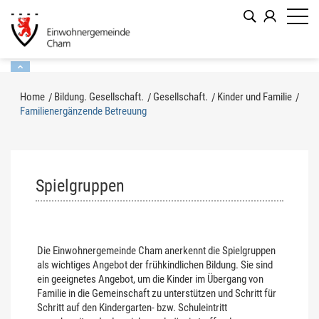
Kopfzeile
zur Startseite
Direkt zur Hauptnavigation
Direkt zum Inhalt
Direkt zur Suche
Direkt zum Stichwortverzeichnis
Inhalt
Home
Bildung. Gesellschaft.
Gesellschaft.
Kinder und Familie
Familienergänzende Betreuung
(ausgewählt)
Spielgruppen
Zugehörige Objekte
Die Einwohnergemeinde Cham anerkennt die Spielgruppen
als wichtiges Angebot der frühkindlichen Bildung. Sie sind
ein geeignetes Angebot, um die Kinder im Übergang von
Familie in die Gemeinschaft zu unterstützen und Schritt für
Schritt auf den Kindergarten- bzw. Schuleintritt