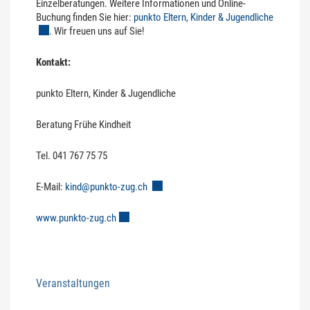
Einzelberatungen. Weitere Informationen und Online-
Buchung finden Sie hier:
punkto Eltern, Kinder & Jugendliche
Externer 
. Wir freuen uns auf Sie!
Kontakt:
punkto Eltern, Kinder & Jugendliche
Beratung Frühe Kindheit
Tel. 041 767 75 75
E-Mail:
kind@punkto-zug.ch
Externer Link wird in einem neuen Fenst
www.punkto-zug.ch
Externer Link wird in einem neuen Fenster geöffn
Veranstaltungen