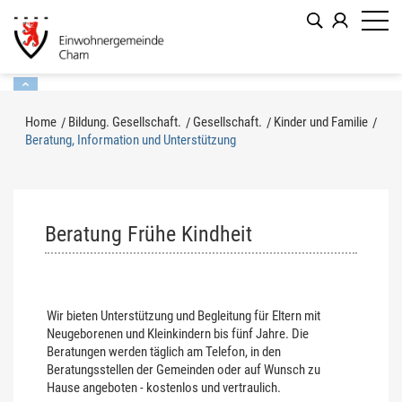
Kopfzeile
zur Startseite
Direkt zur Hauptnavigation
Direkt zum Inhalt
Direkt zur Suche
Direkt zum Stichwortverzeichnis
Inhalt
Home
Bildung. Gesellschaft.
Gesellschaft.
Kinder und Familie
Beratung, Information und Unterstützung
(ausgewählt)
Beratung Frühe Kindheit
Wir bieten Unterstützung und Begleitung für Eltern mit
Neugeborenen und Kleinkindern bis fünf Jahre. Die
Beratungen werden täglich am Telefon, in den
Beratungsstellen der Gemeinden oder auf Wunsch zu
Hause angeboten - kostenlos und vertraulich.