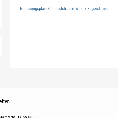
Bebauungsplan Schmiedstrasse West / Zugerstrasse
eiten
.45/13.30‒18.00 Uhr