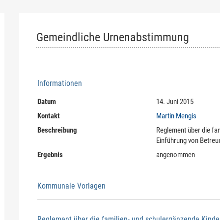
Gemeindliche Urnenabstimmung
Zugehörige Objekte
Informationen
Datum
14. Juni 2015
Kontakt
Martin Mengis
Beschreibung
Reglement über die fa
Einführung von Betre
Ergebnis
angenommen
Kommunale Vorlagen
Reglement über die familien- und schulergänzende Kinde