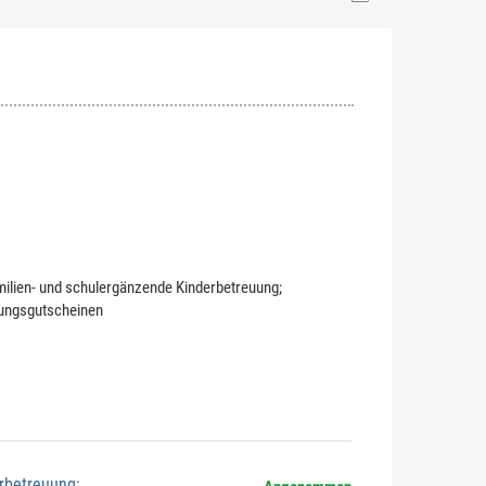
milien- und schulergänzende Kinderbetreuung;
uungsgutscheinen
rbetreuung;